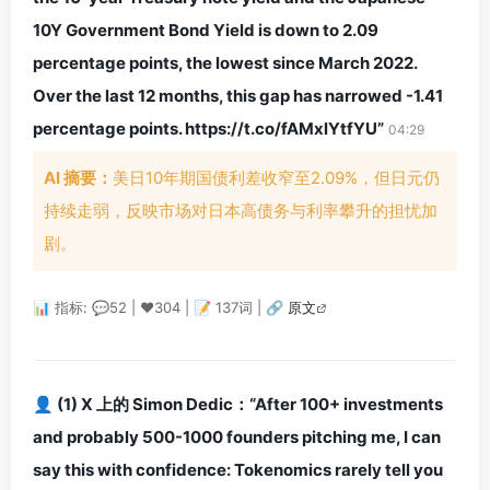
10Y Government Bond Yield is down to 2.09
percentage points, the lowest since March 2022.
Over the last 12 months, this gap has narrowed -1.41
percentage points. https://t.co/fAMxlYtfYU”
04:29
AI 摘要：
美日10年期国债利差收窄至2.09%，但日元仍
持续走弱，反映市场对日本高债务与利率攀升的担忧加
剧。
📊 指标: 💬52 | ❤️304 | 📝 137词 |
🔗 原文
👤 (1) X 上的 Simon Dedic：“After 100+ investments
and probably 500-1000 founders pitching me, I can
say this with confidence: Tokenomics rarely tell you