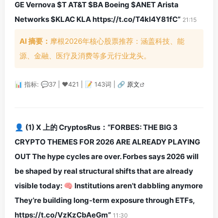
GE Vernova $T AT&T $BA Boeing $ANET Arista
Networks $KLAC KLA https://t.co/T4kl4Y81fC”
21:15
AI 摘要：
摩根2026年核心股票推荐：涵盖科技、能
源、金融、医疗及消费等多元行业龙头。
📊 指标: 💬37 | ❤️421 | 📝 143词 |
🔗 原文
👤 (1) X 上的 CryptosRus：“FORBES: THE BIG 3
CRYPTO THEMES FOR 2026 ARE ALREADY PLAYING
OUT The hype cycles are over. Forbes says 2026 will
be shaped by real structural shifts that are already
visible today: 🧠 Institutions aren’t dabbling anymore
They’re building long-term exposure through ETFs,
https://t.co/VzKzCbAeGm”
11:30