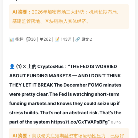
AI 摘要：
2026年加密市场三大趋势：机构长期布局、
基建监管落地、区块链融入实体经济。
📊 指标: 💬36 | ❤️262 | 📝 143词 |
🔗 原文
👤 (1) X 上的 CryptosRus：“THE FED IS WORRIED
ABOUT FUNDING MARKETS — AND I DON’T THINK
THEY LET IT BREAK The December FOMC minutes
were pretty clear. The Fed is watching short-term
funding markets and knows they could seize up if
stress builds. That’s not an abstract risk. That’s the
part of the system https://t.co/CxTVAPsBFg”
08:45
AI 摘要：
美联储关注短期融资市场流动性压力，已做好