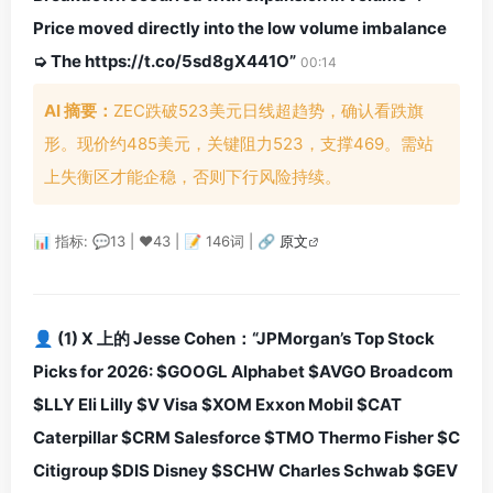
Price moved directly into the low volume imbalance
➭ The https://t.co/5sd8gX441O”
00:14
AI 摘要：
ZEC跌破523美元日线超趋势，确认看跌旗
形。现价约485美元，关键阻力523，支撑469。需站
上失衡区才能企稳，否则下行风险持续。
📊 指标: 💬13 | ❤️43 | 📝 146词 |
🔗 原文
👤 (1) X 上的 Jesse Cohen：“JPMorgan’s Top Stock
Picks for 2026: $GOOGL Alphabet $AVGO Broadcom
$LLY Eli Lilly $V Visa $XOM Exxon Mobil $CAT
Caterpillar $CRM Salesforce $TMO Thermo Fisher $C
Citigroup $DIS Disney $SCHW Charles Schwab $GEV