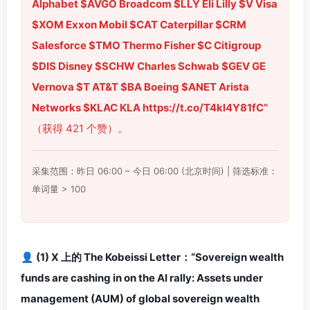
Alphabet $AVGO Broadcom $LLY Eli Lilly $V Visa
$XOM Exxon Mobil $CAT Caterpillar $CRM
Salesforce $TMO Thermo Fisher $C Citigroup
$DIS Disney $SCHW Charles Schwab $GEV GE
Vernova $T AT&T $BA Boeing $ANET Arista
Networks $KLAC KLA https://t.co/T4kl4Y81fC”
（获得 421 个赞）。
采集范围：昨日 06:00 – 今日 06:00 (北京时间) | 筛选标准：
单词量 > 100
👤 (1) X 上的 The Kobeissi Letter：“Sovereign wealth
funds are cashing in on the AI rally: Assets under
management (AUM) of global sovereign wealth