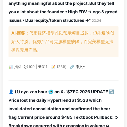
anything meaningful about the project. But they tell
you a lot about the founder. • High FDV → ego & greed
issues • Dual equity/token structures →”
23:24
AI 摘要：
代币经济模型难以预示项目成败，但能反映创
始人特质。优秀产品可克服模型缺陷，而完美模型无法
拯救无用产品。
📊 指标: 💬109 | ❤️311 | 📝 123词 |
🔗 原文
👤 (1) eye zen hour 🥶 on X: “$ZEC 2026 UPDATE ⤵️
Price lost the daily Hypertrend at $523 which
invalidated consolidation and confirmed the bear
flag Current price around $485 Textbook Pullback: ➭
Breakdown occurred with expansion in volume ➭