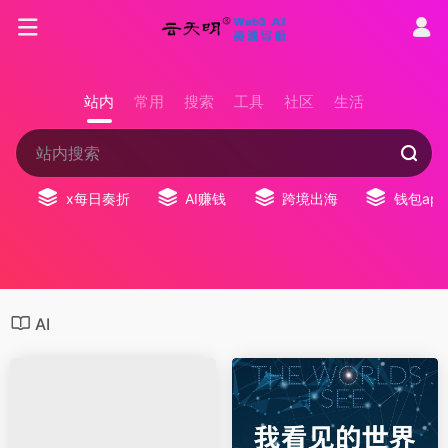
站内
常用
搜索
工具
社区
生活
x每日奏折
AI赚钱
跨境出海
钱包app
AI