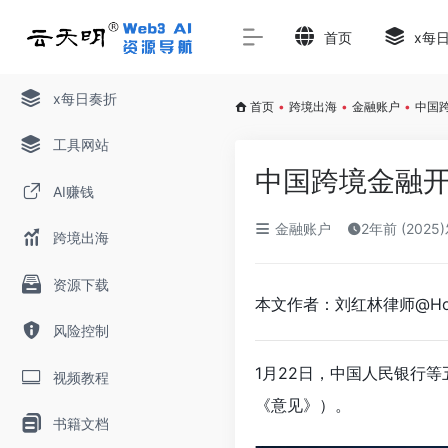
首页
x每
x每日奏折
首页
•
跨境出海
•
金融账户
•
中国
工具网站
中国跨境金融
AI赚钱
金融账户
2年前 (2025
跨境出海
资源下载
本文作者：刘红林律师@Hongl
风险控制
1月22日，中国人民银行
视频教程
《意见》）。
书籍文档