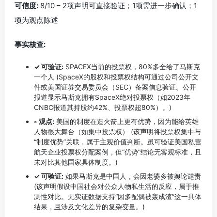
可信度:
8/10 – 2项声明可直接验证；1项需进一步确认；1
项为观点陈述
事实核查:
✓ 可验证:
SPACEX当前的投票权，80%多全给了马斯克
一个人 (SpaceX的股权和投票权结构可通过公司公开文
件或美国证券交易委员会（SEC）备案信息验证。公开
报道显示马斯克拥有SpaceX绝对投票权（如2023年
CNBC报道其持股约42%、投票权超80%）。)
◦ 观点:
美国的制度在造火箭上更有优势，因为能给英雄
人物很大舞台（如集中投票权） (该声明将投票权集中与
“制度优势”关联，属于主观价值判断。虽可验证美国私营
航天企业投票权分配案例，但“优势”结论无客观标准，且
未对比其他国家具体制度。)
✓ 可验证:
如果马斯克是中国人，会因老婆多被舆论谴责
(该声明假设中国社会对公众人物私生活的反应，属于推
测性对比。无实证数据支持“因多配偶被轰成渣”这一具体
结果，且涉及文化差异的复杂变量。)