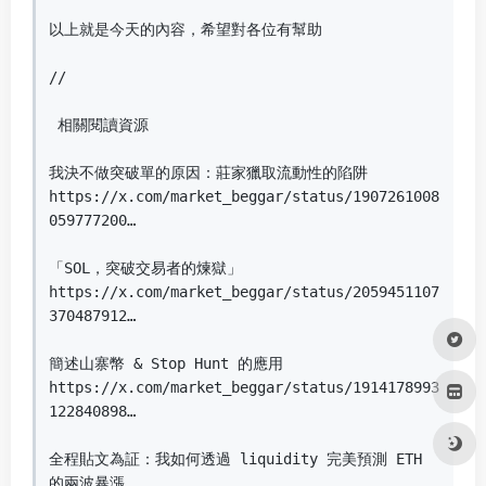
以上就是今天的內容，希望對各位有幫助

//

 相關閱讀資源

我決不做突破單的原因：莊家獵取流動性的陷阱

https://x.com/market_beggar/status/1907261008
059777200…

「SOL，突破交易者的煉獄」

https://x.com/market_beggar/status/2059451107
370487912…

簡述山寨幣 & Stop Hunt 的應用

https://x.com/market_beggar/status/1914178993
122840898…

全程貼文為証：我如何透過 liquidity 完美預測 ETH 
的兩波暴漲
