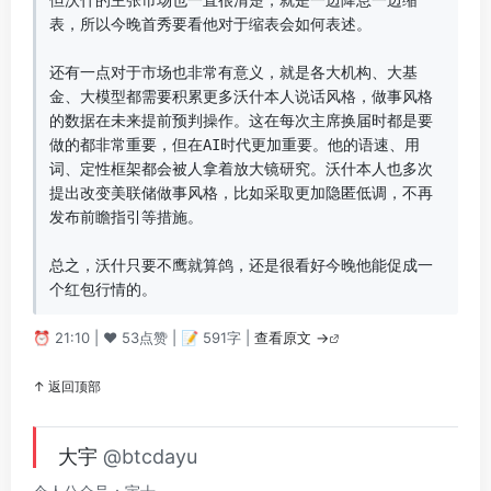
但沃什的主张市场也一直很清楚，就是一边降息一边缩
表，所以今晚首秀要看他对于缩表会如何表述。

还有一点对于市场也非常有意义，就是各大机构、大基
金、大模型都需要积累更多沃什本人说话风格，做事风格
的数据在未来提前预判操作。这在每次主席换届时都是要
做的都非常重要，但在AI时代更加重要。他的语速、用
词、定性框架都会被人拿着放大镜研究。沃什本人也多次
提出改变美联储做事风格，比如采取更加隐匿低调，不再
发布前瞻指引等措施。

总之，沃什只要不鹰就算鸽，还是很看好今晚他能促成一
个红包行情的。
⏰ 21:10 | ❤️ 53点赞 | 📝 591字 |
查看原文 →
↑ 返回顶部
大宇
@btcdayu