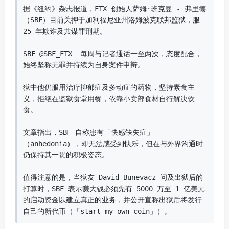
据《纽约》杂志报道，FTX 创始人萨姆·班克曼 - 弗里德
（SBF）目前关押于加利福尼亚州洛姆波克联邦监狱，服 
25 年欺诈及共谋罪刑期。

SBF @SBF_FTX  每周与记者通话一至两次，态度配合，
始终坚称无罪并持续为自身案件申辩。

狱中他仍服用治疗抑郁症及多动症的药物，坚持素食主
义，拒绝在监狱食堂用餐，依靠小卖部食材自行解决饮
食。

文章指出，SBF 自称患有「快感缺失症」
（anhedonia），即无法感受到快乐，但在与外界沟通时
仍保持其一贯的积极姿态。

值得注意的是，当狱友 David Bunevacz 问及出狱后的
打算时，SBF 表示赚大钱必须先有 5000 万至 1 亿美元
的启动资金以建立真正的业务，并公开宣称出狱后将发行
自己的新代币（「start my own coin」）。