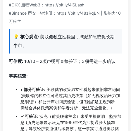
#OKX 启程Web3：https://bit.ly/4iSLash
#Binance 币安一键注册：https://bit.ly/48zRqBN | 影响力: 0
万粉丝
💡
核心观点:
美联储独立性稳固，鹰派加息或促长期
牛市。
可信度:
10/10 – 2项声明可直接验证；3项需进一步确认
事实核查:
◐ 部分可验证:
美联储的政策独立性看起来依旧非常稳固
(美联储的独立性可通过其历史决策（如无视政治压力加
息/降息）和公开声明间接验证，但“稳固”是主观判断，
需结合具体政策案例和学者分析，无法完全量化。)
✓ 可验证:
沃克（前美联储主席）未受里根影响，坚持加
息 (历史记录显示沃克在1980年代为抑制通胀大幅加
息，导致经济衰退但后续复苏，这一事实可通过美联储