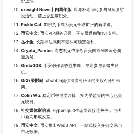
价上涨。
oresight News丨四周年版
: 世界杯期间可参与AI预测空
投活动，链上交互赚积分。
Pickle Cat
: 加密货币成为美元全球扩张的新渠道。
币安中文
: 币安VIP服务升级，享专属返佣和1v1支持。
岳小鱼
: 长期押注高概率强队可稳定盈利。
Crypto_Painter
: 高志凯无依据断言美国靠AI吸金必崩
遭质疑。
Greta008
: 币安创作者收益丰厚，早期参与者错失良
机。
GiGi 發財豬
: xbubble提供深度可验证的美股AI分析框
架。
Colin Wu
: 稳定币被过度吹捧，实为受监管的中心化美
元映射。
社交媒体影响者
: Hyperliquid生态协议接连关停，与代
币新高形成反差。
币安中文
: 币安推出Web3 API，一站式接入多链交易与
市场数据。