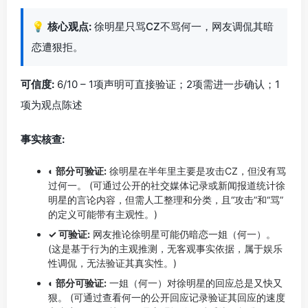
💡
核心观点:
徐明星只骂CZ不骂何一，网友调侃其暗
恋遭狠拒。
可信度:
6/10 – 1项声明可直接验证；2项需进一步确认；1
项为观点陈述
事实核查:
◐ 部分可验证:
徐明星在半年里主要是攻击CZ，但没有骂
过何一。 (可通过公开的社交媒体记录或新闻报道统计徐
明星的言论内容，但需人工整理和分类，且“攻击”和“骂”
的定义可能带有主观性。)
✓ 可验证:
网友推论徐明星可能仍暗恋一姐（何一）。
(这是基于行为的主观推测，无客观事实依据，属于娱乐
性调侃，无法验证其真实性。)
◐ 部分可验证:
一姐（何一）对徐明星的回应总是又快又
狠。 (可通过查看何一的公开回应记录验证其回应的速度