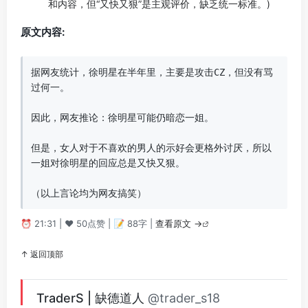
和内容，但“又快又狠”是主观评价，缺乏统一标准。)
原文内容:
据网友统计，徐明星在半年里，主要是攻击CZ，但没有骂
过何一。

因此，网友推论：徐明星可能仍暗恋一姐。

但是，女人对于不喜欢的男人的示好会更格外讨厌，所以
一姐对徐明星的回应总是又快又狠。

（以上言论均为网友搞笑）
⏰ 21:31 | ❤️ 50点赞 | 📝 88字 |
查看原文 →
↑ 返回顶部
TraderS | 缺德道人
@trader_s18