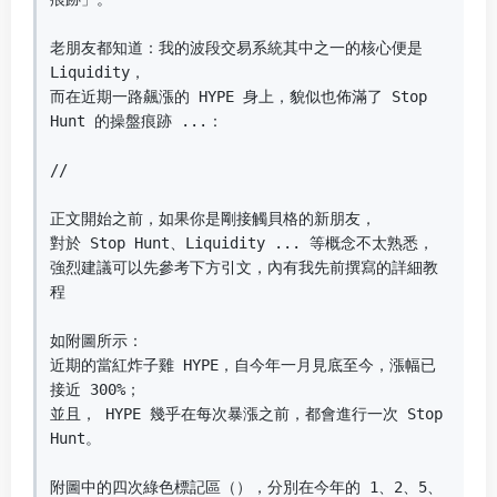
老朋友都知道：我的波段交易系統其中之一的核心便是 
Liquidity，

而在近期一路飆漲的 HYPE 身上，貌似也佈滿了 Stop 
Hunt 的操盤痕跡 ...：

//

正文開始之前，如果你是剛接觸貝格的新朋友，

對於 Stop Hunt、Liquidity ... 等概念不太熟悉，

強烈建議可以先參考下方引文，內有我先前撰寫的詳細教
程

如附圖所示：

近期的當紅炸子雞 HYPE，自今年一月見底至今，漲幅已
接近 300%；

並且， HYPE 幾乎在每次暴漲之前，都會進行一次 Stop 
Hunt。

附圖中的四次綠色標記區（），分別在今年的 1、2、5、