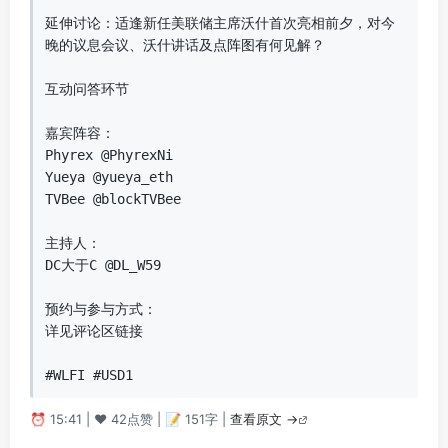
延伸讨论：适逢新任美联储主席沃什首次亮相前夕，对今
晚的议息会议、沃什讲话及点阵图有何见解？  

互动问答环节  

嘉宾阵容：  

Phyrex @PhyrexNi  

Yueya @yueya_eth  

TVBee @blockTVBee  

主持人：  

DC大于C @DL_W59  

预约与参与方式：  

详见评论区链接  

#WLFI #USD1
⏰ 15:41 | ❤️ 42点赞 | 📝 151字 |
查看原文 →