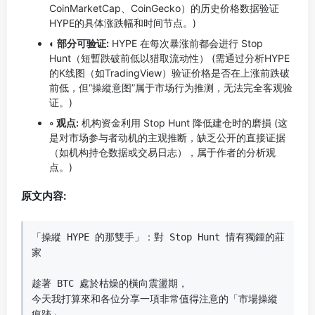
CoinMarketCap、CoinGecko）的历史价格数据验证
HYPE的具体涨跌幅和时间节点。)
◐ 部分可验证:
HYPE 在每次暴涨前都会进行 Stop
Hunt（短暫跌破前低以猎取流动性） (需通过分析HYPE
的K线图（如TradingView）验证价格是否在上涨前跌破
前低，但“操縱意图”属于市场行为推测，无法完全客观验
证。)
◦ 观点:
机构资金利用 Stop Hunt 降低建仓时的磨損 (这
是对市场参与者动机的主观推断，缺乏公开的直接证据
（如机构持仓数据或交易日志），属于作者的分析观
点。)
原文内容:
「操縱 HYPE 的那雙手」：對 Stop Hunt 情有獨鍾的莊
家

趁著 BTC 處於枯燥的橫向震盪期，

今天我打算來和各位分享一項非常值得注意的「市場操縱
痕跡」。
