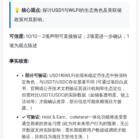
💡
核心观点:
探讨USD1与WLFI的生态角色及美联储
政策对其影响。
可信度:
10/10 – 2项声明可直接验证；2项需进一步确认；1
项为观点陈述
事实核查:
◐ 部分可验证:
USD1和WLFI在现有稳定币生态中扮演特
定角色，与USDT/USDC存在显著不同 (可通过项目白皮
书、官网或公开技术文档验证其设计机制和生态定位，
但需对比USDT/USDC的实际数据（如储备透明度、链上
活动等）才能确认差异，部分信息可能依赖项目方披
露。)
✓ 可验证:
Hold & Earn、collateral一体化功能将改变普
通交易者的资金习惯 (此为对未来用户行为的预测，无公
开数据支持实际影响；需长期观察用户数据或调研才能
验证，目前仅为项目方宣传主张。)