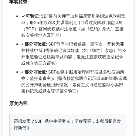
事实核查:
✓ 可验证:
SBF目前关押于加利福尼亚州洛姆波克联邦监
狱，服25年欺诈及共谋罪刑期 (可通过美国联邦监狱局
（BOP）官网或权威司法报道（如《纽约》杂志）直接
核实关押地点及刑期)
◐ 部分可验证:
SBF每周与记者通话一至两次，坚称无罪
并持续申辩 (需依赖记者或媒体（如《纽约》杂志）的公
开报道验证通话频率及内容，但无法直接获取通话记录
或独立第三方证实)
◐ 部分可验证:
SBF在狱中服用治疗抑郁症及多动症的药
物，坚持素食主义 (需依赖监狱医疗记录或SBF律师/亲属
的公开声明验证用药情况；素食主义可通过监狱小卖部
采购记录或狱友证词部分验证)
原文内容:
还想发币？SBF 狱中生活曝光：坚称无罪，出狱后扬言发
行新代币
