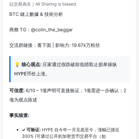
以交易為生｜All Sharing is biased.
BTC 鏈上數據 & 技術分析
商務 TG：@colin_the_beggar
交流群鏈接：看下面 | 影响力: 19.67k万粉丝
💡
核心观点:
庄家通过假跌破前低猎取止损单操纵
HYPE币价上涨。
可信度:
6/10 – 1项声明可直接验证；1项需进一步确认；2
项为观点陈述
事实核查:
✓ 可验证:
HYPE 自今年一月见底至今，涨幅已接近
300% (可通过公开的加密货币交易平台（如