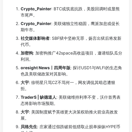
Crypto_Painter
: BTC或筑底抗跌，美股回调时或显熊
市尾声。
Crypto_Painter
: 美联储独立性稳固，鹰派加息或促长
期牛市。
社交媒体影响者
: SBF狱中坚称无罪，扬言出狱后将发新
代币。
加密狗
: 加密狗推广42space高收益项目，邀请组队瓜分
利润。
oresight News丨四周年版
: 探讨USD1与WLFI的生态角
色及美联储政策对其影响。
大宇
: 徐明星只骂CZ不骂何一，网友调侃其暗恋遭狠
拒。
TraderS | 缺德道人
: 美联储维持利率不变，沃什首秀表
态将影响市场预期。
大宇
: 美国制度赋予英雄更大决策权助推火箭业高效发
展。
貝格先生
: 庄家通过假跌破前低猎取止损单操纵HYPE币