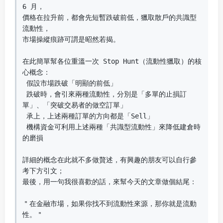
6 月，

價格在拉升前，都會先短暫跌破前低，獵取散戶的共識型
流動性，

市場操縱痕跡可謂是昭然若揭。

在此簡單幫各位重溫一次 Stop Hunt（流動性獵取）的核
心概念：

 假設市場跌破「明顯的前低」

 跌破時，會引來兩種流動性，分別是「多單的止損訂
單」、「突破交易者的做空訂單」

 承上，上述兩種訂單的方向都是「Sell」

 機構資金可利用上述兩種「共識型流動性」來降低建倉時
的磨損

詳細的概念在此就不多做贅述，有興趣的朋友可以自行參
考下方引文；

最後，用一句我很喜歡的話，來幫今天的文章做個結尾：

＂在金融市場，如果你找不到流動性來源，那你就是流動
性。＂
