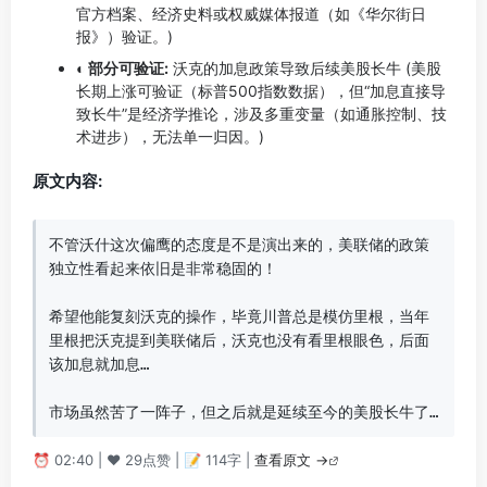
官方档案、经济史料或权威媒体报道（如《华尔街日
报》）验证。)
◐ 部分可验证:
沃克的加息政策导致后续美股长牛 (美股
长期上涨可验证（标普500指数数据），但“加息直接导
致长牛”是经济学推论，涉及多重变量（如通胀控制、技
术进步），无法单一归因。)
原文内容:
不管沃什这次偏鹰的态度是不是演出来的，美联储的政策
独立性看起来依旧是非常稳固的！

希望他能复刻沃克的操作，毕竟川普总是模仿里根，当年
里根把沃克提到美联储后，沃克也没有看里根眼色，后面
该加息就加息…

市场虽然苦了一阵子，但之后就是延续至今的美股长牛了…
⏰ 02:40 | ❤️ 29点赞 | 📝 114字 |
查看原文 →