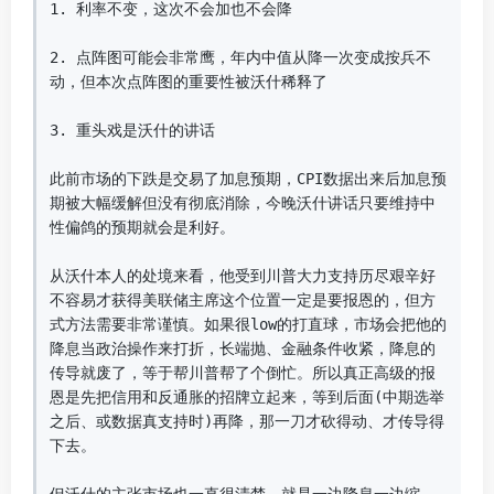
1. 利率不变，这次不会加也不会降

2. 点阵图可能会非常鹰，年内中值从降一次变成按兵不
动，但本次点阵图的重要性被沃什稀释了

3. 重头戏是沃什的讲话

此前市场的下跌是交易了加息预期，CPI数据出来后加息预
期被大幅缓解但没有彻底消除，今晚沃什讲话只要维持中
性偏鸽的预期就会是利好。

从沃什本人的处境来看，他受到川普大力支持历尽艰辛好
不容易才获得美联储主席这个位置一定是要报恩的，但方
式方法需要非常谨慎。如果很low的打直球，市场会把他的
降息当政治操作来打折，长端抛、金融条件收紧，降息的
传导就废了，等于帮川普帮了个倒忙。所以真正高级的报
恩是先把信用和反通胀的招牌立起来，等到后面(中期选举
之后、或数据真支持时)再降，那一刀才砍得动、才传导得
下去。
