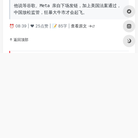
他说等谷歌、Meta 亲自下场发链，加上美国法案通过，
中国放松监管，狂暴大牛市才会起飞。
⏰ 08:39 | ❤️ 25点赞 | 📝 85字 |
查看原文 →
↑ 返回顶部
kuigas
@kuigas
| 影响力: unknown万粉丝
💡
核心观点:
Web2钱更珍贵，币圈钱更廉价。
可信度:
8/10 – 2项声明可直接验证；2项为观点陈述
事实核查:
✓ 可验证:
丰密穿着拖鞋去了几十个城市，几万公里的路