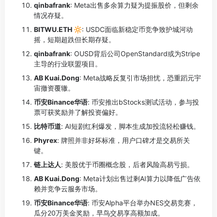
qinbafrank
: Meta出售多余算力疑为提振股价，但剩余
情况存疑。
BITWU.ETH 🔆
: USDC面临新稳定币竞争致护城河动
摇，短期超跌但长期存疑。
qinbafrank
: OUSD背后公司OpenStandard或为Stripe
主导的行业联盟项目。
AB Kuai.Dong
: Meta战略反复引市场担忧，恐重蹈元宇
宙撤资覆辙。
币安Binance华语
: 币安推出bStocks测试活动，参与投
票可获奖励并了解投资偏好。
比特币道
: AI短剧红利爆发，脚本生成加投流轻松赚钱。
Phyrex
: 牌照并非好坏标准，用户口碑才是交易所关
键。
链上达人
: 美股优于币圈概念股，后者风险高易亏损。
AB Kuai.Dong
: Meta计划出售过剩AI算力以降低广告依
赖并竞争云服务市场。
币安Binance华语
: 币安Alpha平台举办NES交易竞赛，
瓜分20万美金奖励，早鸟交易享高额加成。