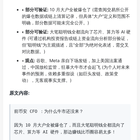
◐ 部分可验证:
10 月大户全被爆仓了 (需查阅交易所公开
的爆仓数据或链上清算记录，但具体“大户”定义和范围不
明确，部分数据可能未完全公开。)
◐ 部分可验证:
大笔聪明钱全都流向了芯片、算力等 AI 硬
件 (可通过机构投资报告或链上资金流向分析部分验证，
但“聪明钱”为主观描述，且“全部”为绝对化表述，需交叉
对比数据。)
◦ 观点:
谷歌、Meta 亲自下场发链，加上美国法案通
过，中国放松监管，狂暴大牛市才会起飞 (为个人对未来
事件的预测，依赖多重假设（如巨头发链、政策变
动），无客观事实支撑。)
原文内容:
前币安 CFO ：为什么牛市还没来？

因为 10 月大户全被爆仓了，而且大笔聪明钱全都流向了
芯片、算力等 AI 硬件，那边赚钱比币圈容易太多！
