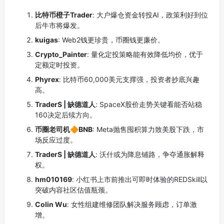
比特币橙子Trader
: 大户爆仓资金转投AI，政策利好到位
后牛市将爆发。
kuigas
: Web2钱更珍贵，币圈钱更廉价。
Crypto_Painter
: 量化定投策略能有效降低均价，优于
定额定时投资。
Phyrex
: 比特币60,000美元支撑强，投资者抄底兴趣
高。
TraderS | 缺德道人
: SpaceX股价走势关键看能否站稳
160决定后续方向。
币圈老司机🔶BNB
: Meta抛售囤积算力致美股下跌，市
场反应过度。
TraderS | 缺德道人
: 沃什或为降息铺路，争夺通胀解释
权。
hm010169
: 小红书上市前推出可即时体验的REDSkill以
突破内容社区估值瓶颈。
Colin Wu
: 女性组建维修团队解决服务顾虑，订单激
增。