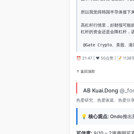
所以我觉得韩国半导体接下
高杠杆行情里，好财报可能
杠杆的资金还是会降杠杆，该
 @Gate Crypto、美
⏰ 21:47 | ❤️ 50点赞 | 📝 1138
↑ 返回顶部
AB Kuai.Dong
@_fo
热爱研究、热爱家庭、热爱分享，20
💡
核心观点:
Ondo推出
可信度:
9/10 – 2项声