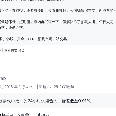
来不能只看财报，还要看预期、位置和杠杆。公司赚钱很重要，但股票能不
就像是伟哥，短期能让市场再兴奋一下，但解决不了预期太满、杠杆太高
软，还是会软。

股、港股、韩股、黄金、CFD、预测市场一站交易
字 |
查看原文 →
rab
16 年入行从业。 | 影响力: 129.2k万粉丝
股票代币抵押的24小时永续合约，价差低至0.01%。
明可直接验证；2项需进一步确认