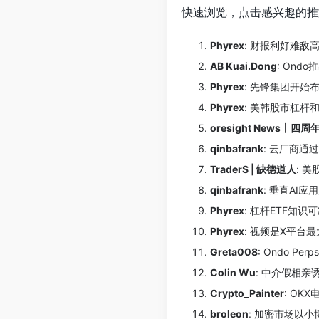
快速浏览，点击感兴趣的推
Phyrex
: 财报利好难敌
AB Kuai.Dong
: Ond
Phyrex
: 先锋集团开
Phyrex
: 美韩股市杠
oresight News丨四周
qinbafrank
: 云厂商
TraderS | 缺德道人
: 
qinbafrank
: 垂直AI
Phyrex
: 杠杆ETF知
Phyrex
: 视频是X平台
Greta008
: Ondo 
Colin Wu
: 中介假相
Crypto_Painter
: O
broleon
: 加密市场以