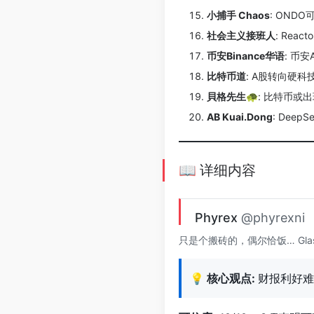
小捕手 Chaos
: ONDO
社会主义接班人
: Rea
币安Binance华语
: 币
比特币道
: A股转向硬
貝格先生🐢
: 比特币或
AB Kuai.Dong
: Dee
📖 详细内容
Phyrex
@phyrexni
只是个搬砖的，偶尔恰饭… Glas
💡
核心观点:
财报利好难