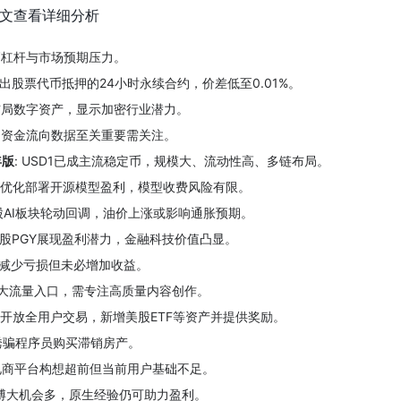
文查看详细分析
高杠杆与市场预期压力。
o推出股票代币抵押的24小时永续合约，价差低至0.01%。
始布局数字资产，显示加密行业潜力。
杆和资金流向数据至关重要需关注。
年版
: USD1已成主流稳定币，规模大、流动性高、多链布局。
通过优化部署开源模型盈利，模型收费风险有限。
美股AI板块轮动回调，油价上涨或影响通胀预期。
应用股PGY展现盈利潜力，金融科技价值凸显。
识可减少亏损但未必增加收益。
最大流量入口，需专注高质量内容创作。
Perps开放全用户交易，新增美股ETF等资产并提供奖励。
亲诱骗程序员购买滞销房产。
KX电商平台构想超前但当前用户基础不足。
小博大机会多，原生经验仍可助力盈利。