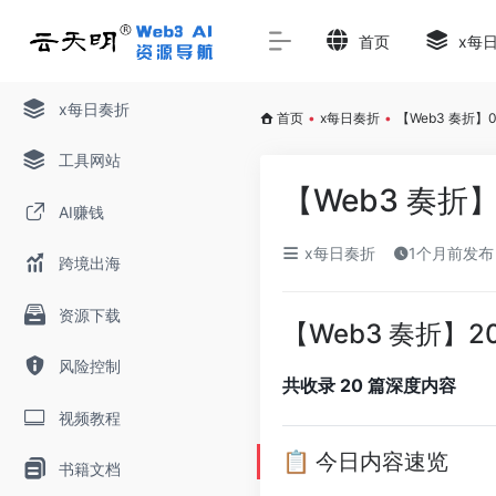
首页
x每
x每日奏折
首页
•
x每日奏折
•
【Web3 奏折】
工具网站
【Web3 奏折】
AI赚钱
x每日奏折
1个月前发布
跨境出海
资源下载
【Web3 奏折】2
风险控制
共收录 20 篇深度内容
视频教程
📋 今日内容速览
书籍文档