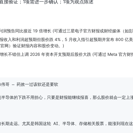
声明可直接验证；1项需进一步确认；1项为观点陈述
营利润预告同比接近 19 倍增长 (可通过三星电子官方财报或财经媒体（
财报收入和利润超预期但股价跌 4%，5 月收入指引超预期并宣布 800 亿
官网）验证财报内容和股价变动。)
 收入增长不错但上调 2026 年资本开支预期后股价大跌 (可通过 Meta
伟哥 — 药效一过该软还是要软

说半导体的下跌不用担心，只要是财报能继续报喜，那么股价就会一定上涨
长期走远。尤其是韩国这轮 AI、半导体、存储相关股票，能涨到现在这