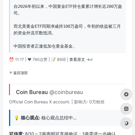
自2026年初以来，中国黄金ETF持仓量累计增长近200万盎
司。

而北美黄金ETF同期净减持100万盎司，年初的收益被三月
的资金外流尽数抵消。

中国投资者正逢低加仓黄金基金。
⏰ 11:17 | ❤️ 790点赞 | 📝 89词 |
查看原文 →
↑ 返回顶部
Coin Bureau
@coinbureau
Official Coin Bureau X account. | 影响力: 0万粉丝
💡
核心观点:
核心观点总结中…
可信度:
8/10 – 2项声明可直接验证；1项需进一步确认