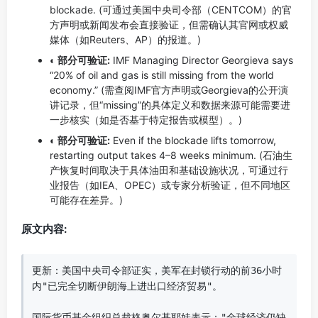
blockade. (可通过美国中央司令部（CENTCOM）的官
方声明或新闻发布会直接验证，但需确认其官网或权威
媒体（如Reuters、AP）的报道。)
◐ 部分可验证:
IMF Managing Director Georgieva says
“20% of oil and gas is still missing from the world
economy.” (需查阅IMF官方声明或Georgieva的公开演
讲记录，但“missing”的具体定义和数据来源可能需要进
一步核实（如是否基于特定报告或模型）。)
◐ 部分可验证:
Even if the blockade lifts tomorrow,
restarting output takes 4–8 weeks minimum. (石油生
产恢复时间取决于具体油田和基础设施状况，可通过行
业报告（如IEA、OPEC）或专家分析验证，但不同地区
可能存在差异。)
原文内容:
更新：美国中央司令部证实，美军在封锁行动的前36小时
内"已完全切断伊朗海上进出口经济贸易"。

国际货币基金组织总裁格奥尔基耶娃表示："全球经济仍缺