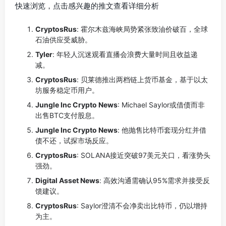
快速浏览，点击感兴趣的推文查看详细分析
CryptosRus
: 霍尔木兹海峡局势紧张致油价破百，全球
石油供应受威胁。
Tyler
: 年轻人沉迷观看直播会浪费大量时间且收益递
减。
CryptosRus
: 贝莱德推出两档链上货币基金，基于以太
坊服务稳定币用户。
Jungle Inc Crypto News
: Michael Saylor或借债而非
出售BTC支付股息。
Jungle Inc Crypto News
: 他抛售比特币套现分红并借
债不还，试探市场反应。
CryptosRus
: SOLANA接近突破97美元关口，看涨势头
强劲。
Digital Asset News
: 高效沟通需确认95%需求并接受反
馈建议。
CryptosRus
: Saylor澄清不会净卖出比特币，仍以增持
为主。