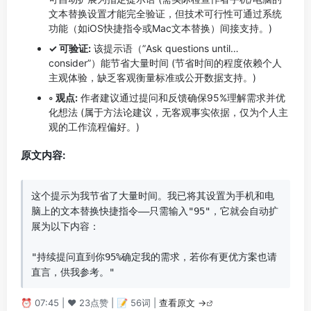
文本替换设置才能完全验证，但技术可行性可通过系统
功能（如iOS快捷指令或Mac文本替换）间接支持。)
✓ 可验证:
该提示语（”Ask questions until…
consider”）能节省大量时间 (节省时间的程度依赖个人
主观体验，缺乏客观衡量标准或公开数据支持。)
◦ 观点:
作者建议通过提问和反馈确保95%理解需求并优
化想法 (属于方法论建议，无客观事实依据，仅为个人主
观的工作流程偏好。)
原文内容:
这个提示为我节省了大量时间。我已将其设置为手机和电
脑上的文本替换快捷指令——只需输入"95"，它就会自动扩
展为以下内容：

"持续提问直到你95%确定我的需求，若你有更优方案也请
直言，供我参考。"
⏰ 07:45 | ❤️ 23点赞 | 📝 56词 |
查看原文 →