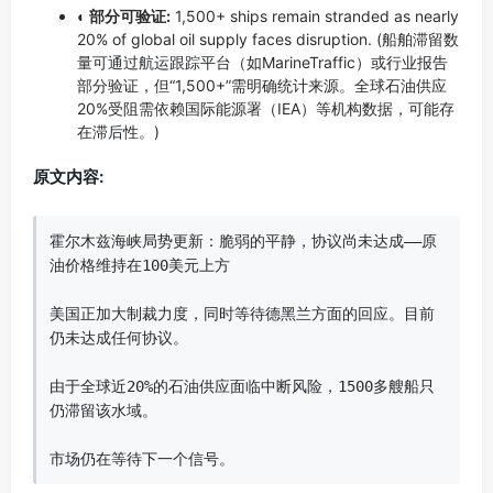
◐ 部分可验证:
1,500+ ships remain stranded as nearly
20% of global oil supply faces disruption. (船舶滞留数
量可通过航运跟踪平台（如MarineTraffic）或行业报告
部分验证，但“1,500+”需明确统计来源。全球石油供应
20%受阻需依赖国际能源署（IEA）等机构数据，可能存
在滞后性。)
原文内容:
霍尔木兹海峡局势更新：脆弱的平静，协议尚未达成——原
油价格维持在100美元上方  

美国正加大制裁力度，同时等待德黑兰方面的回应。目前
仍未达成任何协议。  

由于全球近20%的石油供应面临中断风险，1500多艘船只
仍滞留该水域。  

市场仍在等待下一个信号。