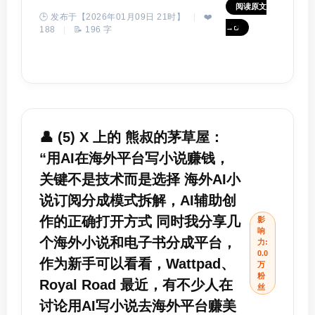
阅读原文
🕒 发布于【2026年01月09日 21时】
|
❤️
→
188
|
📝 196 字
👤 (5) X 上的 熊叔的茅草屋：
“用AI在海外平台写小说赚钱，
关键不是技术而是选择 海外AI小
说订阅分成模式拆解，AI辅助创
作的正确打开方式 同时我分享几
影
响
个海外小说和电子书分成平台，
力:
0.0
作为新手可以看看，Wattpad、
万
粉
Royal Road 最近，有不少人在
丝
讨论用AI写小说去海外平台赚美