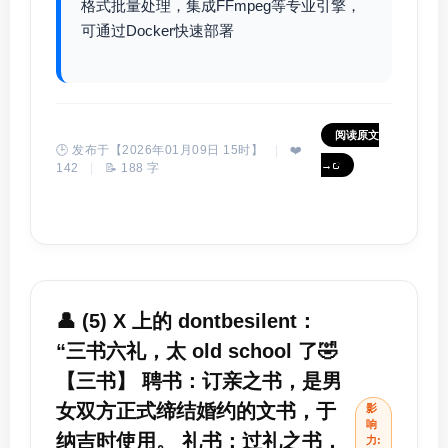
格式批量处理，集成FFmpeg等专业引擎，
可通过Docker快速部署
阅读原文
🕒 发布于【2026年01月09日 15时】
|
❤️
→
142
|
📝 188 字
👤 (5) X 上的 dontbesilent：
“三书六礼，太 old school 了🤣
【三书】 聘书：订亲之书，是男
女双方正式缔结婚约的文书，于
影
响
纳吉时使用。 礼书：过礼之书，
力: