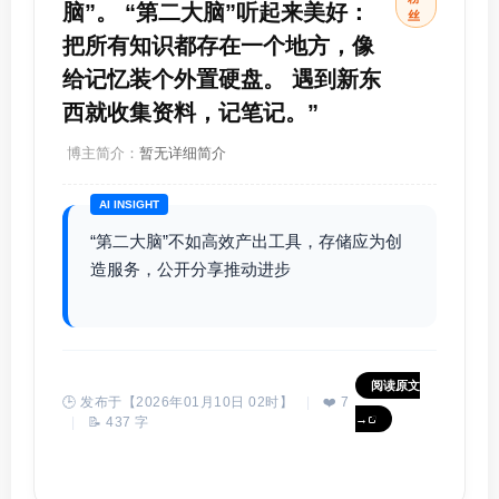
脑”。 “第二大脑”听起来美好：
丝
把所有知识都存在一个地方，像
给记忆装个外置硬盘。 遇到新东
西就收集资料，记笔记。”
博主简介：
暂无详细简介
AI INSIGHT
“第二大脑”不如高效产出工具，存储应为创
造服务，公开分享推动进步
阅读原文
🕒 发布于【2026年01月10日 02时】
|
❤️ 7
→
|
📝 437 字