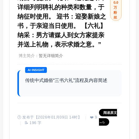
0.0
详细列明聘礼的种类和数量，于
万
粉
纳征时使用。 迎书：迎娶新娘之
丝
书，于亲迎当日使用。 【六礼】
纳采：男方请媒人到女方家提亲
并送上礼物，表示求婚之意。”
博主简介：
暂无详细简介
AI INSIGHT
传统中式婚俗“三书六礼”流程及内容简述
阅读原文
🕒 发布于【2026年01月09日 14时】
|
❤️ 9
→
|
📝 196 字