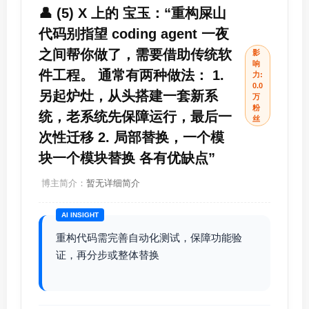
👤 (5) X 上的 宝玉：“重构屎山
代码别指望 coding agent 一夜
之间帮你做了，需要借助传统软
影
响
件工程。 通常有两种做法： 1.
力:
0.0
另起炉灶，从头搭建一套新系
万
粉
统，老系统先保障运行，最后一
丝
次性迁移 2. 局部替换，一个模
块一个模块替换 各有优缺点”
博主简介：
暂无详细简介
AI INSIGHT
重构代码需完善自动化测试，保障功能验
证，再分步或整体替换