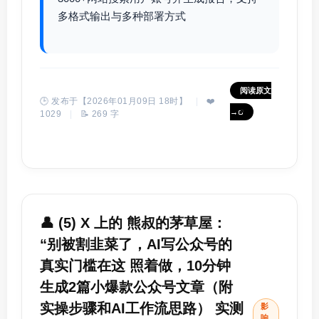
多格式输出与多种部署方式
阅读原文
🕒 发布于【2026年01月09日 18时】
|
❤️
→
1029
|
📝 269 字
👤 (5) X 上的 熊叔的茅草屋：
“别被割韭菜了，AI写公众号的
真实门槛在这 照着做，10分钟
生成2篇小爆款公众号文章（附
实操步骤和AI工作流思路） 实测
影
响