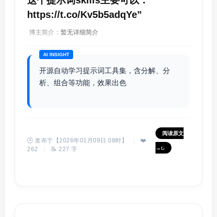
这个提示词skills主要可以：
https://t.co/Kv5b5adqYe”
博主简介：
暂无详细简介
AI INSIGHT
开源自动学习提示词工具集，含分解、分
析、组合等功能，效果出色
阅读原文
🕒 发布于【2026年01月09日 08时】
|
❤️
→
262
|
📝 227 字