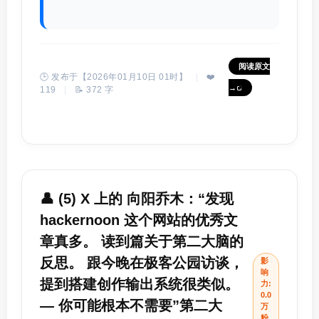
阅读原文
🕒 发布于【2026年01月10日 01时】
|
❤️
→
119
|
📝 372 字
👤 (5) X 上的 向阳乔木：“发现
hackernoon 这个网站的优秀文
章真多。 读到篇关于第二大脑的
反思。 跟今晚在极客公园访谈，
影
响
提到搭建创作输出系统很类似。
力:
0.0
— 你可能根本不需要”第二大
万
粉