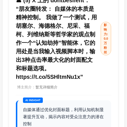
👤 (5) X 上的 dontbesilent：
“朋友圈转发： 自媒体的本质是
精神控制。 我做了一个测试，用
胡塞尔、海德格尔、尼采、福
影
响
柯、列维纳斯等哲学家的观点制
力:
0.0
作一个“认知劫持”智能体，它的
万
粉
用处是当我输入视频脚本时，输
丝
出3种点击率最大化的封面配文
和标题选项。
https://t.co/5SHltmNu1x”
博主简介：
暂无详细简介
AI INSIGHT
自媒体通过优化封面标题，利用认知机制显
著提升互动，揭示内容对受众注意力的潜在
控制