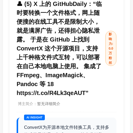
👤 (5) X 上的 GitHubDaily：“临
时要转换一个文件格式，网上随
便搜的在线工具不是限制大小，
就是满屏广告，还得担心隐私泄
影
露。 于是在 GitHub 上找到
响
力:
ConvertX 这个开源项目，支持
0.0
万
上千种格文件式互转，可以部署
粉
丝
在自己本地电脑上使用。 集成了
FFmpeg、ImageMagick、
Pandoc 等 18
https://t.co/R4Lk3qeAUT”
博主简介：
暂无详细简介
AI INSIGHT
ConvertX为开源本地文件转换工具，支持多