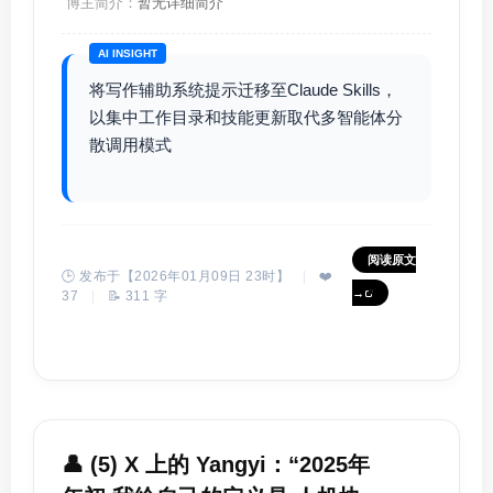
博主简介：
暂无详细简介
AI INSIGHT
将写作辅助系统提示迁移至Claude Skills，
以集中工作目录和技能更新取代多智能体分
散调用模式
阅读原文
🕒 发布于【2026年01月09日 23时】
|
❤️
→
37
|
📝 311 字
👤 (5) X 上的 Yangyi：“2025年