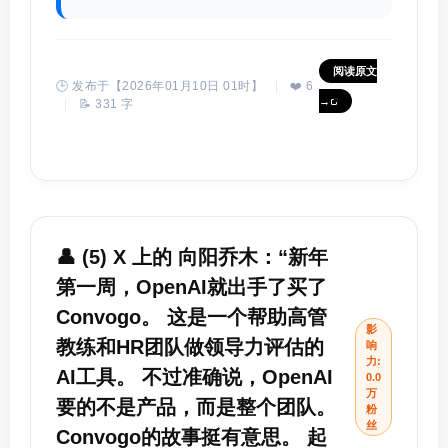
阅读原文
🕒 发布于【2026年01月10日 01时】
|
❤️ 6
→
|
📝 331 字
👤 (5) X 上的 向阳乔木：“新年
第一周，OpenAI就出手了买了
Convogo。 这是一个帮助高管
影
教练和HR团队做领导力评估的
响
力:
AI工具。 不过准确说，OpenAI
0.0
万
要的不是产品，而是整个团队。
粉
丝
Convogo的故事挺有意思。 起