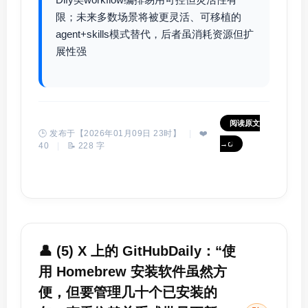
限；未来多数场景将被更灵活、可移植的
agent+skills模式替代，后者虽消耗资源但扩
展性强
阅读原文
🕒 发布于【2026年01月09日 23时】
|
❤️
→
40
|
📝 228 字
👤 (5) X 上的 GitHubDaily：“使
用 Homebrew 安装软件虽然方
便，但要管理几十个已安装的