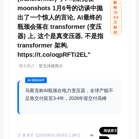
影
moonshots 1月6号的访谈中抛
响
力:
出了一个惊人的言论, AI最终的
0.0
万
瓶颈会落在 transformer (变压
粉
丝
器) 上, 这个是真变压器, 不是指
transformer 架构.
https://t.co/oqpRFTi2EL”
博主简介：
暂无详细简介
AI INSIGHT
马斯克称AI瓶颈在电力变压器，全球产能不
足致交付延至3-4年，2026年迎交付高峰
阅读原文
🕒 发布于【2026年01月09日 13时】
|
❤️