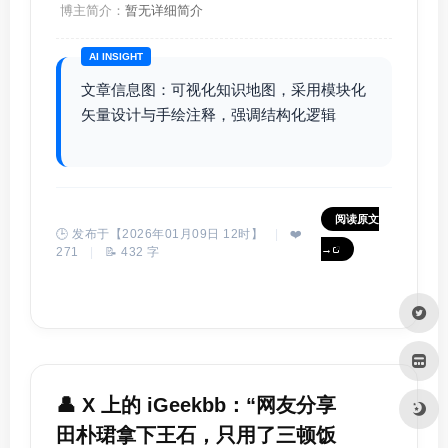
博主简介：
暂无详细简介
AI INSIGHT
文章信息图：可视化知识地图，采用模块化
矢量设计与手绘注释，强调结构化逻辑
阅读原文
🕒 发布于【2026年01月09日 12时】
|
❤️
→
271
|
📝 432 字
👤 X 上的 iGeekbb：“网友分享
田朴珺拿下王石，只用了三顿饭