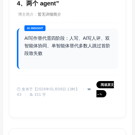
4、两个 agent”
博主简介：
暂无详细简介
AI INSIGHT
AI写作替代需四阶段：人写、AI写人评、双
智能体协同、单智能体替代多数人跳过首阶
段致失败
阅读原文
🕒 发布于【2026年01月09日 13时】
|
❤️
→
43
|
📝 151 字