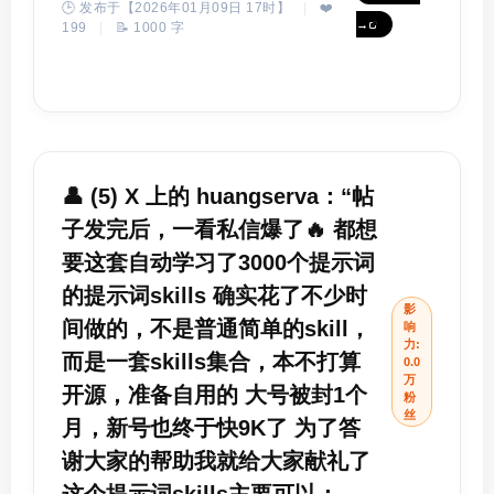
🕒 发布于【2026年01月09日 17时】
|
❤️
→
199
|
📝 1000 字
👤 (5) X 上的 huangserva：“帖
子发完后，一看私信爆了🔥 都想
要这套自动学习了3000个提示词
的提示词skills 确实花了不少时
影
间做的，不是普通简单的skill，
响
力:
而是一套skills集合，本不打算
0.0
万
开源，准备自用的 大号被封1个
粉
丝
月，新号也终于快9K了 为了答
谢大家的帮助我就给大家献礼了