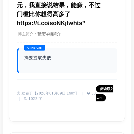
元，我直接说结果，能赚，不过
门槛比你想得高多了
https://t.co/soNKjIwhts”
博主简介：
暂无详细简介
AI INSIGHT
摘要提取失败
阅读原文
🕒 发布于【2026年01月09日 19时】
|
❤️ 30
→
|
📝 1022 字