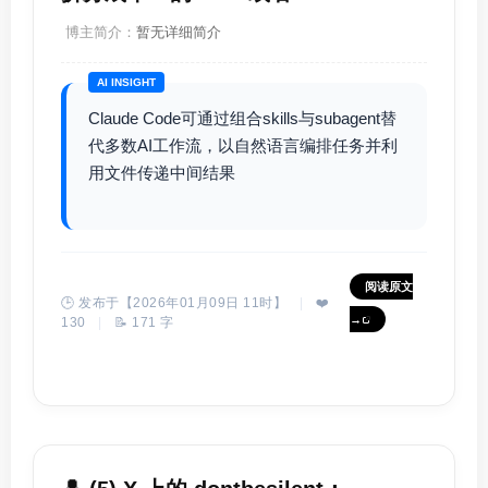
博主简介：
暂无详细简介
AI INSIGHT
Claude Code可通过组合skills与subagent替
代多数AI工作流，以自然语言编排任务并利
用文件传递中间结果
阅读原文
🕒 发布于【2026年01月09日 11时】
|
❤️
→
130
|
📝 171 字